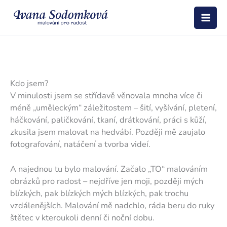
Přeskočit
na
obsah
Kdo jsem?
V minulosti jsem se střídavě věnovala mnoha více či
méně „uměleckým“ záležitostem – šití, vyšívání, pletení,
háčkování, paličkování, tkaní, drátkování, práci s kůží,
zkusila jsem malovat na hedvábí. Později mě zaujalo
fotografování, natáčení a tvorba videí.
A najednou tu bylo malování. Začalo „TO“ malováním
obrázků pro radost – nejdříve jen moji, později mých
blízkých, pak blízkých mých blízkých, pak trochu
vzdálenějších. Malování mě nadchlo, ráda beru do ruky
štětec v kteroukoli denní či noční dobu.